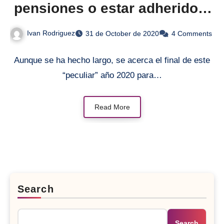
pensiones o estar adherido a
un plan de previsión social
Ivan Rodriguez
31 de October de 2020
4 Comments
empresarial?
Aunque se ha hecho largo, se acerca el final de este
“peculiar” año 2020 para…
Read More
Search
Search