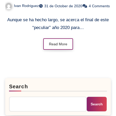
un plan de previsión social
Ivan Rodriguez
31 de October de 2020
4 Comments
empresarial?
Aunque se ha hecho largo, se acerca el final de este
“peculiar” año 2020 para…
Read More
Search
Search